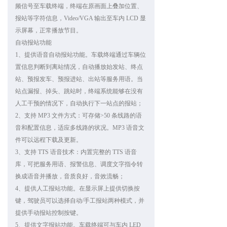
频信号至车载终端，终端在原画面上叠加位置、
报站等字符信息，Video/VGA 输出至车内 LCD 显
示屏幕，正常播放节目。
自动报站功能
1、提供语音自动报站功能。车载终端通过车辆位
置信息判断到离站情况，自动播放始发站、终点
站、预报发车、预报进站、出站等服务用语。当
站点漏报、掉头、跳站时，终端系统能够在没有
人工干预的情况下，自动执行下一站点的报站；
2、支持 MP3 文件方式：可存储>50 条线路的语
音和配置信息，适应多线路的状况。MP3 语音文
件可以远程下载及更新。
3、支持 TTS 语音技术：内置完整的 TTS 语音
库，可把服务用语、报警信息、调度文字指令转
换成语音并播放，音质良好，音效流畅；
4、提供人工报站功能。在显示屏上提供切换按
键，驾驶员可以选择自动/手工报站两种模式，并
提供手动报站控制按键。
5、提供文字报站功能。车载终端可与车内 LED