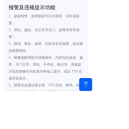
报警及违规提示功能
1、超速报警，速度限值可以分路段、分区域设
置；
2、滞站、越站、非正常开关门、故障等异常报
警；
3、路堵、事故、故障、纠纷等安全报警，提供紧
急报警按钮；
4、能够提醒驾驶员违规操作，内容包括超速、越
界、开门行车、滞站、不停站、晚点等。违规提
示信息能够在司机显示终端上显示，或以 TTS 合
成语音提示。
ꁸ
5、报警信息通过显示屏、TTS 语音、蜂鸣、铃声
等方式提示驾驶员，并将车辆违规状态和发生时
间、地点、相应的车辆 ID 等信息上传到后台。