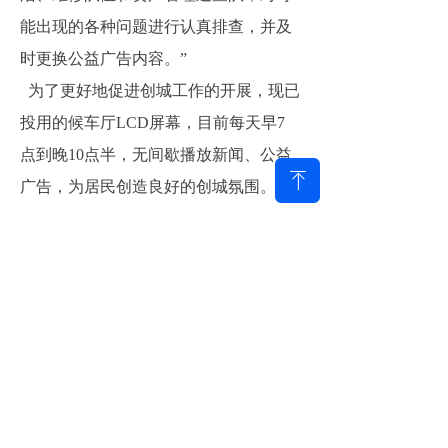
能出现的各种问题进行认真排查，并及
时更换公益广告内容。”
为了更好地促进创城工作的开展，现已
投用的候车厅LCD屏幕，目前每天早7
点到晚10点半，无间歇播放新闻、公益
ꁸ
广告，为居民创造良好的创城氛围。对
于传统候车亭，也利用电子滚轴轮回播
放公益广告，让居民出门即见创城口
号。
对于智能化候车亭建设，王广州表
示，目前建设的智能化候车亭在市民当
中已经取得了良好的回馈，今后计划逐
步推广智能化候车亭的建设，对于济宁
市即将建成的道路，如王母阁路等升级